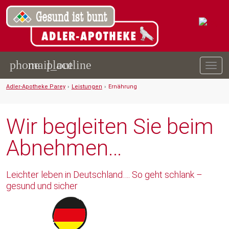
phone
mail_outline
place
Togg
navig
Adler-Apotheke Parey
›
Leistungen
›
Ernährung
Wir begleiten Sie beim
Abnehmen…
Leichter leben in Deutschland…. So geht schlank –
gesund und sicher