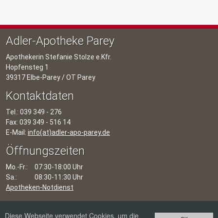
Adler-Apotheke Parey
Apothekerin Stefanie Stolze e.Kfr.
Hopfensteg 1
39317 Elbe-Parey / OT Parey
Kontaktdaten
Tel.: 039 349 - 276
Fax: 039 349 - 516 14
E-Mail:
info(at)adler-apo-parey.de
Öffnungszeiten
Mo.-Fr.:
07:30-18:00 Uhr
Sa.:
08:30-11:30 Uhr
Apotheken-Notdienst
Diese Webseite verwendet Cookies, um die