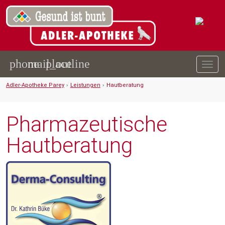
phone
mail_outline
place
Togg
navig
Adler-Apotheke Parey
›
Leistungen
›
Hautberatung
Pharmazeutische
Hautberatung